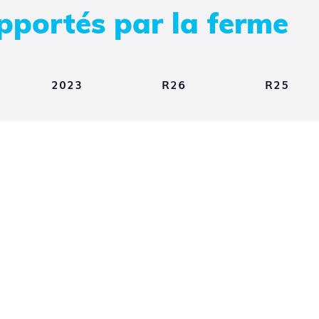
pportés par la ferme
2023
R26
R25
urs de
Plugins
Moteurs de
dus
(10)
(10)
rendus
(11)
Greyscalegorilla
plugins
1.515
HDRLightStudio
2024.0918
Insydium