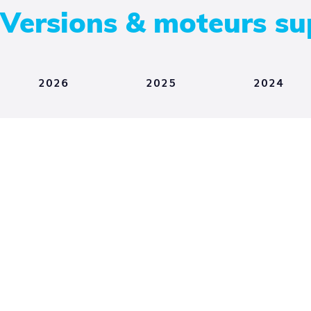
Versions & moteurs su
2026
2025
2024
Moteurs de
Plugins
Mote
rendus
(7)
(3)
ren
Greyscalegorilla
plugins
1.601
Insydium
Fused
Collection