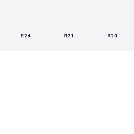
R24
R21
R20
Plugins
Moteurs de
(11)
rendus
(11)
Forester
1.5.5
Greyscalegorilla
plugins
1.505
HDRLightStudio