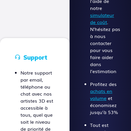
l’aide de
notre
simulateur
de coût
.
N’hésitez pas
à nous
contacter
pour vous
faire aider
Support
dans
l’estimation
Notre support
par email,
Profitez des
téléphone ou
achats en
chat avec nos
volume
et
artistes 3D est
économisez
accessible à
jusqu’à 53%
tous, quel que
soit le niveau
Tout est
de priorité de