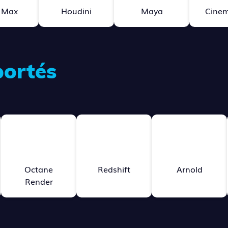
 Max
Houdini
Maya
Cine
portés
Octane
Redshift
Arnold
Render