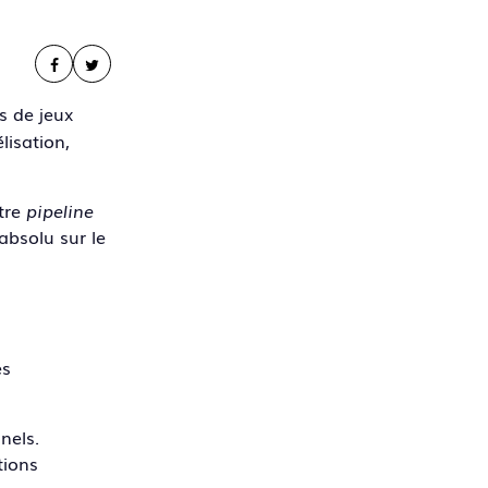
s de jeux
lisation,
tre
pipeline
absolu sur le
es
nels.
tions