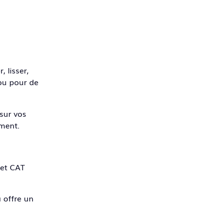
 lisser,
 ou pour de
 sur vos
oment.
 et CAT
 offre un