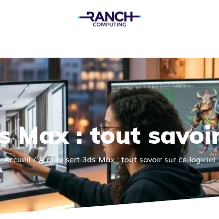
 Max : tout savoir
Accueil
/
À quoi sert 3ds Max : tout savoir sur ce logiciel