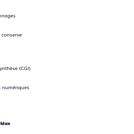
onnages
t conserve
synthèse (CGI)
ts numériques
 Max