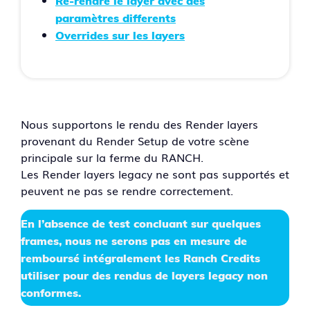
Re-rendre le layer avec des
paramètres differents
Overrides sur les layers
Nous supportons le rendu des Render layers
provenant du Render Setup de votre scène
principale sur la ferme du RANCH.
Les Render layers legacy ne sont pas supportés et
peuvent ne pas se rendre correctement.
En l’absence de test concluant sur quelques
frames, nous ne serons pas en mesure de
remboursé intégralement les Ranch Credits
utiliser pour des rendus de layers legacy non
conformes.