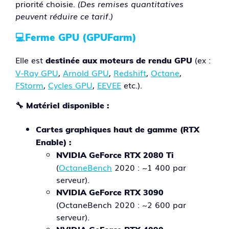
priorité choisie.
(Des remises quantitatives
peuvent réduire ce tarif.)
💻
Ferme GPU (GPUFarm)
Elle est
(ex :
destinée aux moteurs de rendu GPU
V-Ray GPU
,
Arnold GPU
,
Redshift
,
Octane
,
FStorm
,
Cycles GPU
,
EEVEE
etc.).
🔧
Matériel disponible :
Cartes graphiques haut de gamme (RTX
Enable) :
NVIDIA GeForce RTX 2080 Ti
(
OctaneBench
2020 : ~1 400 par
serveur).
NVIDIA GeForce RTX 3090
(OctaneBench 2020 : ~2 600 par
serveur).