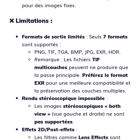
pour des images fixes.
❌
Limitations
:
: Seuls
Formats de sortie limités
7 formats
sont supportés :
PNG, TIF, TGA, BMP, JPG, EXR, HDR.
Remarque
: Les fichiers
TIF
peuvent ne produire que
multicouches
la passe principale.
Préférez le format
pour une meilleure compatibilité et
EXR
la préservation des couches multiples.
:
Rendu stéréoscopique impossible
Les images
stéréoscopiques « both
(vue gauche et droite) ne sont
view »
.
pas supportées
:
Effets 2D/Post-effets
Les filtres comme
sont
Lens Effects