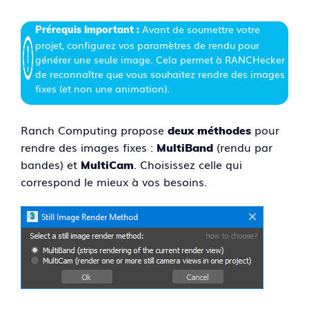
Avant de soumettre votre
Prérequis
Important
:
projet, configurez vos paramètres de rendu pour
générer une seule image. Cela permet à RANCHecker
de reconnaître que vous souhaitez rendre des images
fixes (et non une animation).
Ranch Computing propose
pour
deux méthodes
rendre des images fixes :
(rendu par
MultiBand
bandes) et
. Choisissez celle qui
MultiCam
correspond le mieux à vos besoins.