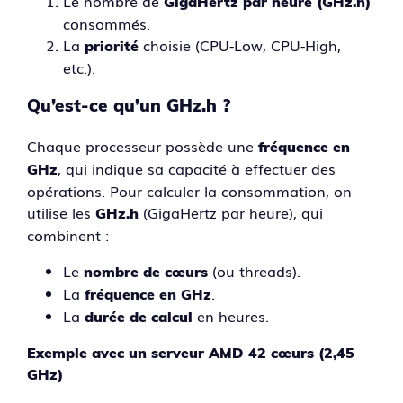
Le nombre de
GigaHertz par heure (GHz.h)
consommés.
La
choisie (CPU-Low, CPU-High,
priorité
etc.).
Qu’est-ce qu’un GHz.h ?
Chaque processeur possède une
fréquence en
, qui indique sa capacité à effectuer des
GHz
opérations. Pour calculer la consommation, on
utilise les
(GigaHertz par heure), qui
GHz.h
combinent :
Le
(ou threads).
nombre de cœurs
La
.
fréquence en GHz
La
en heures.
durée de calcul
Exemple avec un serveur AMD 42 cœurs (2,45
GHz)