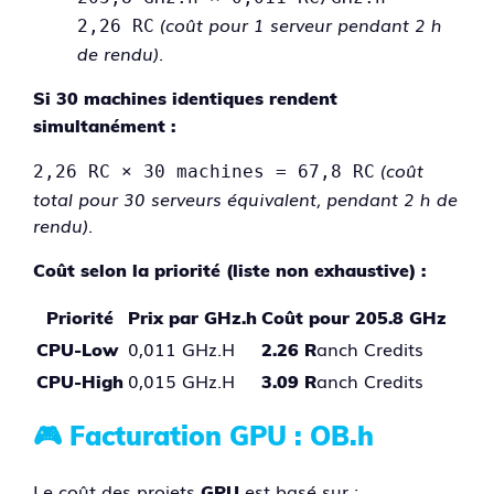
(coût pour 1 serveur pendant 2 h
2,26 RC
de rendu)
.
Si 30 machines identiques rendent
simultanément :
(coût
2,26 RC × 30 machines = 67,8 RC
total pour 30 serveurs équivalent, pendant 2 h de
rendu)
.
Coût selon la priorité (liste non exhaustive) :
Priorité
Prix par GHz.h
Coût pour 205.8 GHz
0,011 GHz.H
anch Credits
CPU-Low
2.26 R
0,015 GHz.H
anch Credits
CPU-High
3.09 R
🎮 Facturation GPU : OB.h
Le coût des projets
est basé sur :
GPU